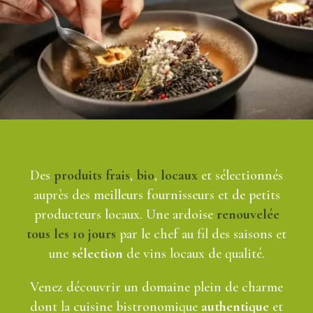
Des
produits frais
,
bio
,
locaux
et sélectionnés
auprès des meilleurs fournisseurs et de petits
producteurs locaux. Une ardoise
renouvelée
tous les 10 jours
par le chef au fil des saisons et
une
sélection
de vins locaux de qualité.
Venez découvrir un domaine plein de charme
dont la cuisine bistronomique
authentique
et