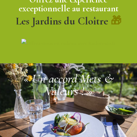
exceptionnelle au restaurant
Les Jardins du Cloître
🎁
« Un accord Mets &
Valeurs ! »