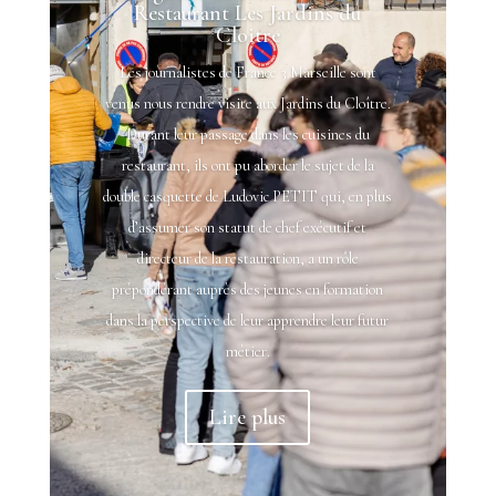
Restaurant Les Jardins du
Cloitre
Les journalistes de France 3 Marseille sont
venus nous rendre visite aux Jardins du Cloître.
Durant leur passage dans les cuisines du
restaurant, ils ont pu aborder le sujet de la
double casquette de Ludovic PETIT qui, en plus
d’assumer son statut de chef exécutif et
directeur de la restauration, a un rôle
prépondérant auprès des jeunes en formation
dans la perspective de leur apprendre leur futur
métier.
Lire plus