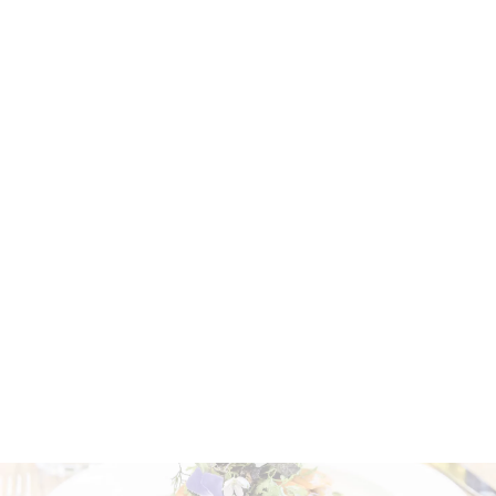
talents des équipes et l’excellence de leurs
tables, place
Les Jardins du Cloître
parmi les
meilleurs restaurants du Monde.