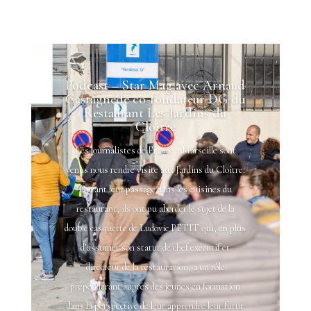
Podcast – Star Mag avec Arnaud
Castagnède co-fondateur DG du
Restaurant Les Jardins du
Cloitre
Les journalistes de France 3 Marseille sont
venus nous rendre visite aux Jardins du Cloître.
Durant leur passage dans les cuisines du
restaurant, ils ont pu aborder le sujet de la
double casquette de Ludovic PETIT qui, en plus
d’assumer son statut de chef exécutif et
directeur de la restauration, a un rôle
prépondérant auprès des jeunes en formation
dans la perspective de leur apprendre leur futur